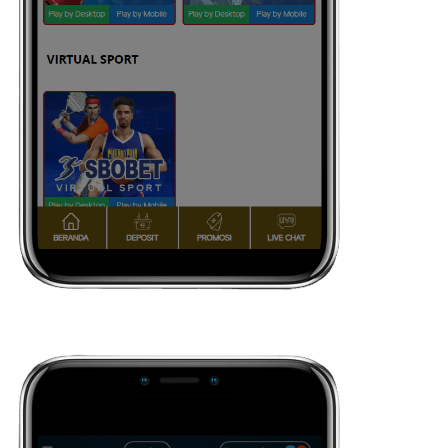
3. Pilih jenis menu bettingan yang di inginkan