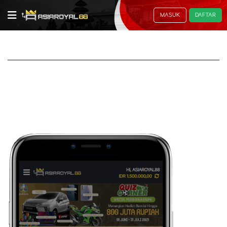
MASUK
DAFTAR
TENTANG KAMI
MOBILE
JADWAL BANK
Pastikan anda sudah login terlebih dahulu untuk
memulai panduan cara betting berikut:
1.klik play pada menu sportsbook untuk membuka
pasaran taruhan