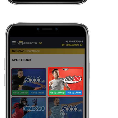
2. Klik salah satu studio sportsbook yang di inginkan.