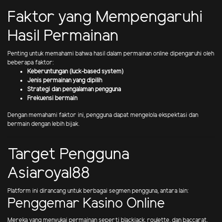
Faktor yang Mempengaruhi
Hasil Permainan
Penting untuk memahami bahwa hasil dalam permainan online dipengaruhi oleh
beberapa faktor:
Keberuntungan (luck-based system)
Jenis permainan yang dipilih
Strategi dan pengalaman pengguna
Frekuensi bermain
Dengan memahami faktor ini, pengguna dapat mengelola ekspektasi dan
bermain dengan lebih bijak.
Target Pengguna
Asiaroyal88
Platform ini dirancang untuk berbagai segmen pengguna, antara lain:
Penggemar Kasino Online
Mereka yang menyukai permainan seperti blackjack, roulette, dan baccarat.