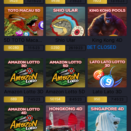
5625
9456
1603
10:15:22
7:15:22
13:15:22
5D TOTO Macau POOLS
Shio Ular
King Kong 4D
BET CLOSED
90280
0250
11:5:22
26:19:22
Amazon Lotto 3D
Amazon Lotto 5D
Lato Lato 3D
689
50154
950
7:45:22
8:45:22
7:45:22