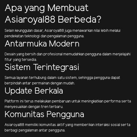
Apa yang Membuat
Asiaroyal88 Berbeda?
Selain keunggulan dasar, Asiaroyal88 juga menawarkan nilai lebih melalui
pendekatan teknologi dan pengalaman pengguna.
Antarmuka Modern
Desain yang bersih dan profesional memudahkan pengguna dalam menjelajahi
fitur yang tersedia.
Sistem Terintegrasi
Semua layanan terhubung dalam satu sistem, sehingga pengguna dapat
berpindah antar permainan dengan mudah.
Update Berkala
Platform ini terus melakukan pembaruan untuk meningkatkan performa serta
menyesuaikan dengan tren terbaru.
Komunitas Pengguna
Asiaroyal88 memiliki komunitas aktif yang memberikan interaksi sosial serta
berbagi pengalaman antar pengguna.