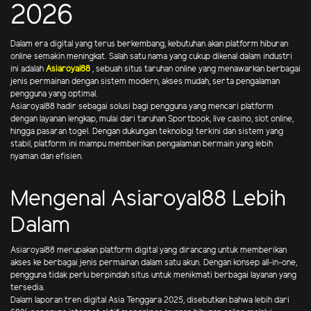
2026
Dalam era digital yang terus berkembang, kebutuhan akan platform hiburan
online semakin meningkat. Salah satu nama yang cukup dikenal dalam industri
ini adalah
Asiaroyal88
, sebuah situs taruhan online yang menawarkan berbagai
jenis permainan dengan sistem modern, akses mudah, serta pengalaman
pengguna yang optimal.
Asiaroyal88 hadir sebagai solusi bagi pengguna yang mencari platform
dengan layanan lengkap, mulai dari taruhan Sportbook, live casino, slot online,
hingga pasaran togel. Dengan dukungan teknologi terkini dan sistem yang
stabil, platform ini mampu memberikan pengalaman bermain yang lebih
nyaman dan efisien.
Mengenal Asiaroyal88 Lebih
Dalam
Asiaroyal88 merupakan platform digital yang dirancang untuk memberikan
akses ke berbagai jenis permainan dalam satu akun. Dengan konsep all-in-one,
pengguna tidak perlu berpindah situs untuk menikmati berbagai layanan yang
tersedia.
Dalam laporan tren digital Asia Tenggara 2025, disebutkan bahwa lebih dari