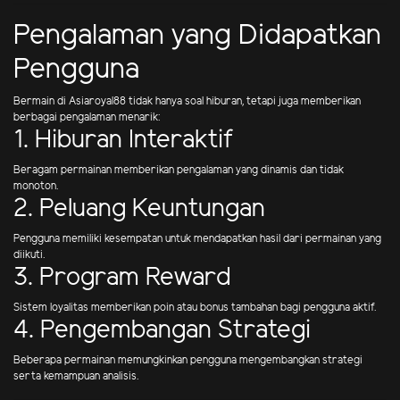
Pengalaman yang Didapatkan
Pengguna
Bermain di Asiaroyal88 tidak hanya soal hiburan, tetapi juga memberikan
berbagai pengalaman menarik:
1. Hiburan Interaktif
Beragam permainan memberikan pengalaman yang dinamis dan tidak
monoton.
2. Peluang Keuntungan
Pengguna memiliki kesempatan untuk mendapatkan hasil dari permainan yang
diikuti.
3. Program Reward
Sistem loyalitas memberikan poin atau bonus tambahan bagi pengguna aktif.
4. Pengembangan Strategi
Beberapa permainan memungkinkan pengguna mengembangkan strategi
serta kemampuan analisis.