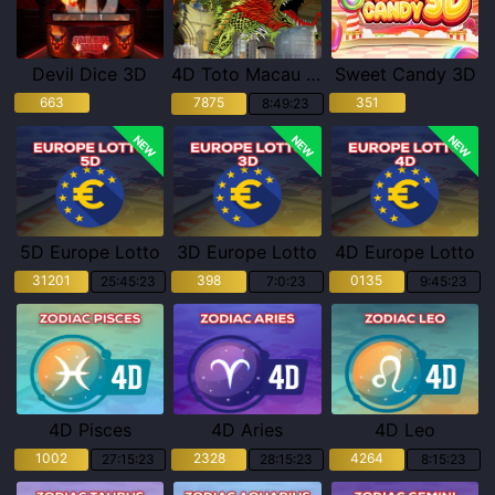
Devil Dice 3D
4D Toto Macau Pools
Sweet Candy 3D
663
7875
351
8:49:22
NEW
NEW
NEW
5D Europe Lotto
3D Europe Lotto
4D Europe Lotto
31201
398
0135
25:45:22
7:0:22
9:45:22
4D Pisces
4D Aries
4D Leo
1002
2328
4264
27:15:22
28:15:22
8:15:22