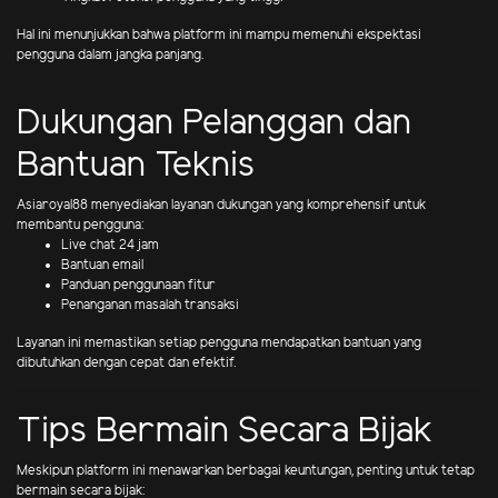
Hal ini menunjukkan bahwa platform ini mampu memenuhi ekspektasi
pengguna dalam jangka panjang.
Dukungan Pelanggan dan
Bantuan Teknis
Asiaroyal88 menyediakan layanan dukungan yang komprehensif untuk
membantu pengguna:
Live chat 24 jam
Bantuan email
Panduan penggunaan fitur
Penanganan masalah transaksi
Layanan ini memastikan setiap pengguna mendapatkan bantuan yang
dibutuhkan dengan cepat dan efektif.
Tips Bermain Secara Bijak
Meskipun platform ini menawarkan berbagai keuntungan, penting untuk tetap
bermain secara bijak: