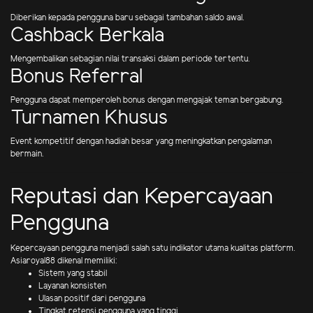
Diberikan kepada pengguna baru sebagai tambahan saldo awal.
Cashback Berkala
Mengembalikan sebagian nilai transaksi dalam periode tertentu.
Bonus Referral
Pengguna dapat memperoleh bonus dengan mengajak teman bergabung.
Turnamen Khusus
Event kompetitif dengan hadiah besar yang meningkatkan pengalaman
bermain.
Reputasi dan Kepercayaan
Pengguna
Kepercayaan pengguna menjadi salah satu indikator utama kualitas platform.
Asiaroyal88 dikenal memiliki:
Sistem yang stabil
Layanan konsisten
Ulasan positif dari pengguna
Tingkat retensi pengguna yang tinggi