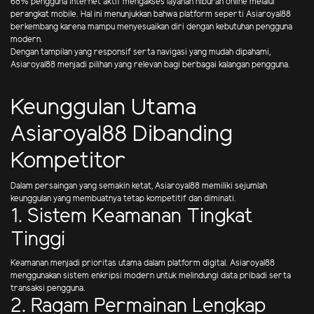
68% pengguna internet aktif mengakses layanan hiburan online melalui
perangkat mobile. Hal ini menunjukkan bahwa platform seperti Asiaroyal88
berkembang karena mampu menyesuaikan diri dengan kebutuhan pengguna
modern.
Dengan tampilan yang responsif serta navigasi yang mudah dipahami,
Asiaroyal88 menjadi pilihan yang relevan bagi berbagai kalangan pengguna.
Keunggulan Utama
Asiaroyal88 Dibanding
Kompetitor
Dalam persaingan yang semakin ketat, Asiaroyal88 memiliki sejumlah
keunggulan yang membuatnya tetap kompetitif dan diminati.
1. Sistem Keamanan Tingkat
Tinggi
Keamanan menjadi prioritas utama dalam platform digital. Asiaroyal88
menggunakan sistem enkripsi modern untuk melindungi data pribadi serta
transaksi pengguna.
2. Ragam Permainan Lengkap