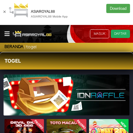
Download
×
ASIAROYAL88
ASIAROYAL88 Mobile App
MASUK
DAFTAR
BERANDA
togel
TOGEL
PROMO
PROMO
NEW