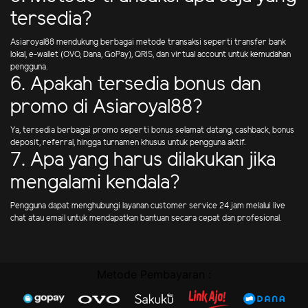
tersedia?
Asiaroyal88 mendukung berbagai metode transaksi seperti transfer bank
lokal, e-wallet (OVO, Dana, GoPay), QRIS, dan virtual account untuk kemudahan
pengguna.
6. Apakah tersedia bonus dan
promo di Asiaroyal88?
Ya, tersedia berbagai promo seperti bonus selamat datang, cashback, bonus
deposit, referral, hingga turnamen khusus untuk pengguna aktif.
7. Apa yang harus dilakukan jika
mengalami kendala?
Pengguna dapat menghubungi layanan customer service 24 jam melalui live
chat atau email untuk mendapatkan bantuan secara cepat dan profesional.
Metode Pembayaran :