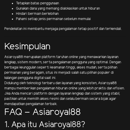
Tetapkan batas penggunaan
Gunakan dana yang memang dialokasikan untuk hiburan
Hindari bermain berlebihan
Pahami setiap jenis permainan sebelum memulai
Pendekatan ini membantu menjaga pengalaman tetap positif dan terkendali.
Kesimpulan
Asiaroyal88 merupakan platform taruhan online yang menawarkan layanan
lengkap, sistem modern, serta pengalaman pengguna yang optimal. Dengan
berbagai keunggulan seperti keamanan tinggi, akses mudah, serta pilihan
permainan yang beragam, situs ini menjadi salah satu pilihan populer di
kalangan pengguna digital saat ini.
Didukung oleh teknologi terbaru dan layanan yang konsisten, Asiaroyal88
mampu memberikan pengalaman hiburan online yang lebih praktis dan efisien.
Jika Anda mencari platform dengan layanan lengkap dan sistem yang stabil,
pastikan untuk memilih akses resmi dan selalu bermain secara bijak agar
mendapatkan pengalaman terbaik.
FAQ – Asiaroyal88
1. Apa itu Asiaroyal88?